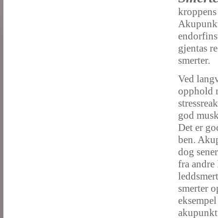
kroppens 
Akupunktu
endorfins
gjentas r
smerter.
Ved langv
opphold m
stressre
god muske
Det er go
ben. Akup
dog sener
fra andre
leddsmerte
smerter o
eksempel 
akupunktu