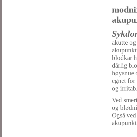
modnin
akupu
Sykdo
akutte og
akupunktu
blodkar h
dårlig bl
høysnue o
egnet for
og irrita
Ved smert
og blødni
Også ved 
akupunktu