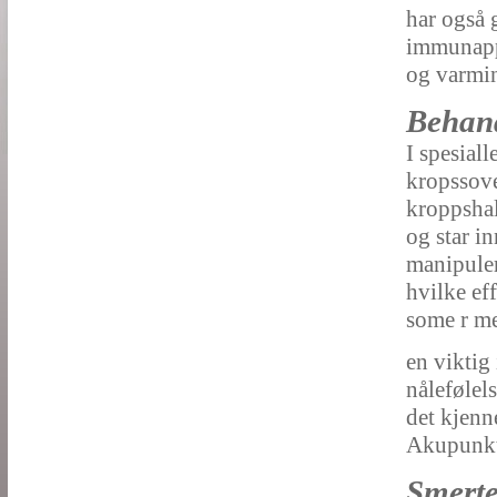
har også 
immunappa
og varmi
Behand
I spesial
kropssove
kroppshal
og star i
manipuler
hvilke ef
some r me
en viktig 
nålefølel
det kjenn
Akupunktu
Smert